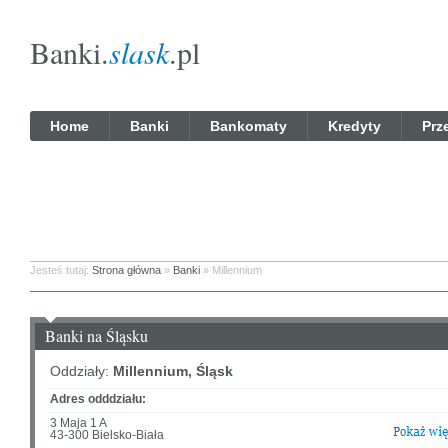
Banki.
slask
.pl
Home
Banki
Bankomaty
Kredyty
Prz
Jesteś tutaj:
Strona główna
»
Banki
» Millennium
Banki na Śląsku
Oddziały:
Millennium, Śląsk
Adres odddziału:
3 Maja 1 A
43-300 Bielsko-Biała