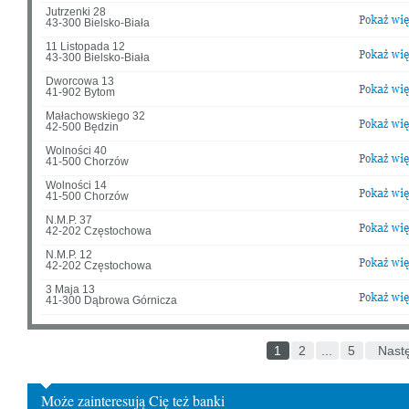
Jutrzenki 28
43-300 Bielsko-Biała
11 Listopada 12
43-300 Bielsko-Biała
Dworcowa 13
41-902 Bytom
Małachowskiego 32
42-500 Będzin
Wolności 40
41-500 Chorzów
Wolności 14
41-500 Chorzów
N.M.P. 37
42-202 Częstochowa
N.M.P. 12
42-202 Częstochowa
3 Maja 13
41-300 Dąbrowa Górnicza
1
2
...
5
Nast
Może zainteresują Cię też banki