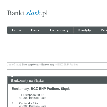
Banki.
slask
.pl
Home
Banki
Bankomaty
Kredyty
Prz
Jesteś tutaj:
Strona główna
»
Bankomaty
» BGŻ BNP Paribas
Bankomaty na Śląsku
Bankomaty:
BGŻ BNP Paribas, Śląsk
1.
11 Listopada 60-62
43-300 Bielsko-Biała
2.
Cyniarska 22a
43-300 Bielsko-Biała