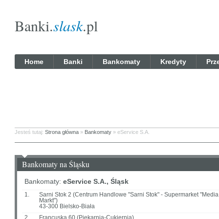
Banki.
slask
.pl
Home
Banki
Bankomaty
Kredyty
Prz
Jesteś tutaj:
Strona główna
»
Bankomaty
» eService S.A.
Bankomaty na Śląsku
Bankomaty:
eService S.A., Śląsk
1.
Sarni Stok 2 (Centrum Handlowe "Sarni Stok" - Supermarket "Media
Markt")
43-300 Bielsko-Biała
2.
Francuska 60 (Piekarnia-Cukiernia)