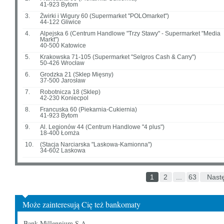
41-923 Bytom
3.
Żwirki i Wigury 60 (Supermarket "POLOmarket")
44-122 Gliwice
4.
Alpejska 6 (Centrum Handlowe "Trzy Stawy" - Supermarket "Media
Markt")
40-500 Katowice
5.
Krakowska 71-105 (Supermarket "Selgros Cash & Carry")
50-426 Wrocław
6.
Grodzka 21 (Sklep Mięsny)
37-500 Jarosław
7.
Robotnicza 18 (Sklep)
42-230 Koniecpol
8.
Francuska 60 (Piekarnia-Cukiernia)
41-923 Bytom
9.
Al. Legionów 44 (Centrum Handlowe "4 plus")
18-400 Łomża
10.
(Stacja Narciarska "Laskowa-Kamionna")
34-602 Laskowa
1
2
...
63
Nast
Może zainteresują Cię też bankomaty
Bank Millennium S.A.