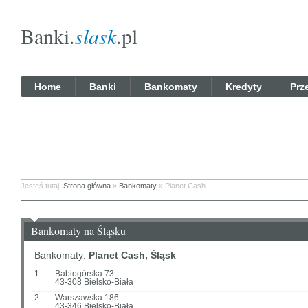
Banki.
slask
.pl
Home
Banki
Bankomaty
Kredyty
Prz
Jesteś tutaj:
Strona główna
»
Bankomaty
» Planet Cash
Bankomaty na Śląsku
Bankomaty:
Planet Cash, Śląsk
1.
Babiogórska 73
43-308 Bielsko-Biała
2.
Warszawska 186
43-346 Bielsko-Biała