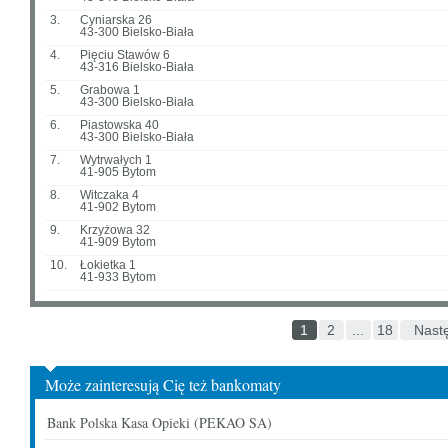
3.
Cyniarska 26
43-300 Bielsko-Biała
4.
Pięciu Stawów 6
43-316 Bielsko-Biała
5.
Grabowa 1
43-300 Bielsko-Biała
6.
Piastowska 40
43-300 Bielsko-Biała
7.
Wytrwałych 1
41-905 Bytom
8.
Witczaka 4
41-902 Bytom
9.
Krzyżowa 32
41-909 Bytom
10.
Łokietka 1
41-933 Bytom
1
2
...
18
Nast
Może zainteresują Cię też bankomaty
Bank Polska Kasa Opieki (PEKAO SA)