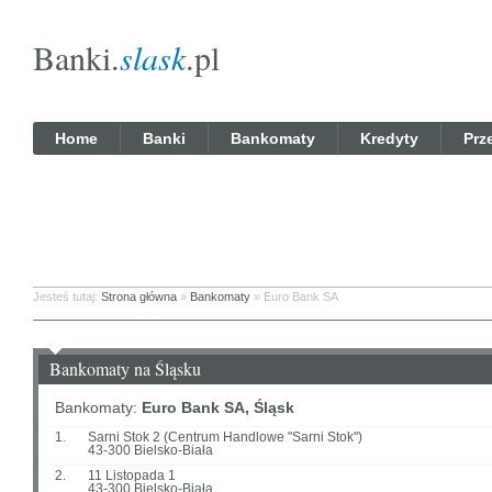
Banki.
slask
.pl
Home
Banki
Bankomaty
Kredyty
Prz
Jesteś tutaj:
Strona główna
»
Bankomaty
» Euro Bank SA
Bankomaty na Śląsku
Bankomaty:
Euro Bank SA, Śląsk
1.
Sarni Stok 2 (Centrum Handlowe "Sarni Stok")
43-300 Bielsko-Biała
2.
11 Listopada 1
43-300 Bielsko-Biała