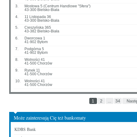
3.
Mostowa 5 (Centrum Handlowe "Sfera")
43-300 Bielsko-Biała
4.
11 Listopada 36
43-300 Bielsko-Biała
5.
Cieszyńska 365
43-382 Bielsko-Biała
6.
Dworcowa 1
41-902 Bytom
7.
Podgórna 5
41-902 Bytom
8.
Wolności 41
41-500 Chorzów
9.
Rynek 11
41-500 Chorzów
10.
Wolności 41
41-500 Chorzów
1
2
...
34
Nast
Może zainteresują Cię też bankomaty
KDBS Bank